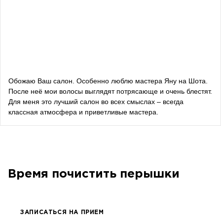
Даша Заривная
советник по вопросам коммуникации Руководителя
Офиса Президента Украины
Алевтина Дива Оливка
блогерка
Обожаю Ваш салон. Особенно люблю мастера Яну на Шота.
После неё мои волосы выглядят потрясающе и очень блестят.
Bazhana
Для меня это лучший салон во всех смыслах – всегда
классная атмосфера и приветливые мастера.
songwriter
Луна
певица, композитор
Время почистить перышки
ЗАПИСАТЬСЯ НА ПРИЕМ