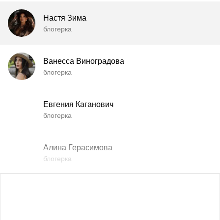
Настя Зима
блогерка
Ванесса Виноградова
блогерка
Евгения Каганович
блогерка
Алина Герасимова
блогерка
Влада Шишковская
блогерка