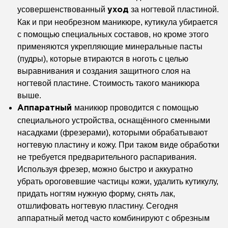
усовершенствованный
за
ногтевой пластиной.
уход
Как и при необрезном
маникюре, кутикула убирается
с помощью
специальных составов, но кроме этого
применяются укрепляющие минеральные
пасты
(пудры), которые втираются в ноготь
с целью
выравнивания и создания защитного
слоя на
ногтевой пластине. Стоимость
такого маникюра
выше.
маникюр
проводится с помощью
Аппаратный
специального
устройства, оснащённого сменными
насадками (фрезерами), которыми
обрабатывают
ногтевую пластину и кожу.
При таком виде обработки
не требуется
предварительного распаривания.
Используя
фрезер, можно быстро и аккуратно
убрать
ороговевшие частицы кожи, удалить
кутикулу,
придать ногтям нужную форму,
снять лак,
отшлифовать ногтевую пластину.
Сегодня
аппаратный метод часто
комбинируют с обрезным