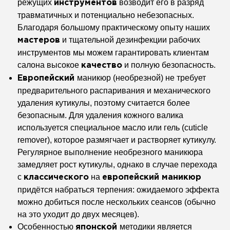
режущих
возводит
его в разряд
инструментов
травматичных и потенциально
небезопасных.
Благодаря большому
практическому опыту наших
и
тщательной дезинфекции рабочих
мастеров
инструментов мы можем гарантировать
клиентам
салона высокое
и
полную безопасность.
качество
маникюр
(необрезной) не требует
Европейский
предварительного
распаривания и механического
удаления
кутикулы, поэтому считается более
безопасным. Для удаления кожного валика
используется специальное масло или
гель (
cuticle
remover
),
которое размягчает и растворяет
кутикулу.
Регулярное выполнение
необрезного маникюра
замедляет рост
кутикулы, однако в случае перехода
с
на
классического
европейский
маникюр
придётся
набраться терпения: ожидаемого эффекта
можно добиться после нескольких сеансов
(обычно
на это уходит до двух месяцев).
Особенностью
методики
является
японской