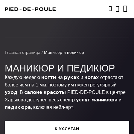
ЗАПИСАТЬСЯ
Главная страница
/
Маникюр и педикюр
МАНИКЮР И ПЕДИКЮР
Каждую неделю
на
и
отрастают
ногти
руках
ногах
более чем на 1 мм, поэтому им нужен регулярный
. В
PIED-DE-POULE
в
центре
уход
салоне красоты
Харькова
доступен весь спектр
и
услуг
маникюра
, включая нейл-арт.
педикюра
К УСЛУГАМ