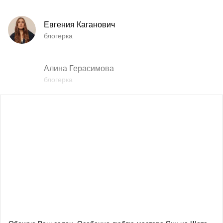
Евгения Каганович
блогерка
Алина Герасимова
блогерка
Влада Шишковская
блогерка
Даша Заривная
советник по вопросам коммуникации Руководителя
Офиса Президента Украины
Алевтина Дива Оливка
блогерка