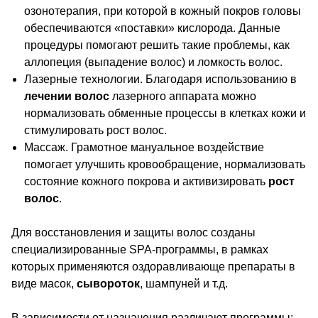
озонотерапия, при которой в кожный
покров головы
обеспечиваются «поставки»
кислорода. Данные
процедуры помогают
решить такие проблемы, как
аллопеция
(выпадение волос) и ломкость волос.
Лазерные
технологии. Благодаря использованию
в
лечении
волос
лазерного
аппарата можно
нормализовать обменные
процессы в клетках кожи и
стимулировать
рост волос.
Массаж.
Грамотное мануальное воздействие
помогает улучшить кровообращение,
нормализовать
состояние кожного покрова
и активизировать
рост
волос
.
Для восстановления и защиты волос созданы
специализированные SPA-программы, в рамках
которых применяются оздоравливающе препараты в
виде масок,
сывороток
, шампуней и т.д.
В зависимости от назначения различают программы: