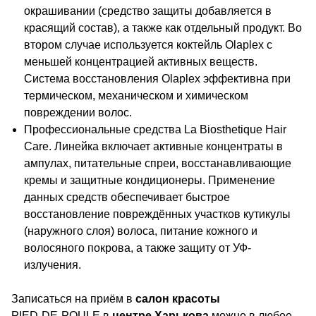
окрашивании
(средство защиты добавляется в
красящий
состав), а также как отдельный продукт.
Во
втором случае используется коктейль
Olaplex
с
меньшей концентрацией активных
веществ.
Система восстановления
Olaplex
эффективна при
термическом, механическом
и химическом
повреждении волос.
Профессиональные
средства
La
Biosthetique Hair
Care
.
Линейка включает активные концентраты
в
ампулах, питательные спреи,
восстанавливающие
кремы и защитные
кондиционеры. Применение
данных средств
обеспечивает быстрое
восстановление
повреждённых участков кутикулы
(наружного слоя) волоса, питание кожного
и
волосяного покрова, а также защиту
от УФ-
излучения.
Записаться на приём в
салон красоты
PIED-DE-POULE
в
центре Харькова
можно в любое