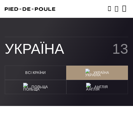
ЗАПИСАТИСЬ
УКРАЇНА
13
ВСІ КРАЇНИ
УКРАЇНА
ПОЛЬЩА
АНГЛІЯ